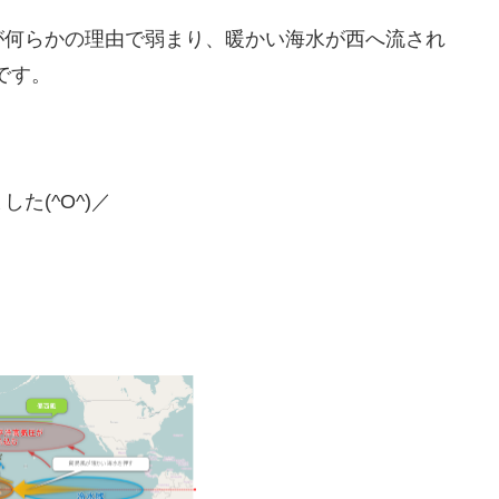
)が何らかの理由で弱まり、暖かい海水が西へ流され
です。
た(^O^)／