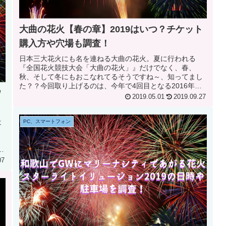
大曲の花火【春の章】2019はいつ？チケット
購入方や穴場も調査！
日本三大花火にも名を連ねる大曲の花火。夏に行われる
『全国花火競技大会「大曲の花火」』だけでなく、春、
秋、そして冬にもおこなれてるそうですね～、知ってまし
た？？今回取り上げるのは、今年で4回目となる2016年
ウ
の”第16回国際花火シンポジウム”...
2019.05.01
2019.09.27
は
PC、スマートフォン
今
07