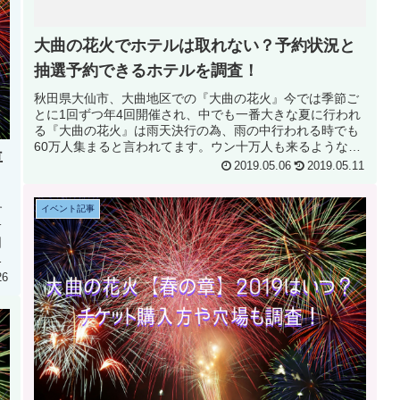
大曲の花火でホテルは取れない？予約状況と
抽選予約できるホテルを調査！
秋田県大仙市、大曲地区での『大曲の花火』今では季節ご
とに1回ずつ年4回開催され、中でも一番大きな夏に行われ
る『大曲の花火』は雨天決行の為、雨の中行われる時でも
60万人集まると言われてます。ウン十万人も来るような大
車
きな花火大会なだけに宿泊施設...
2019.05.06
2019.05.11
す
イベント記事
サ
日
』
26