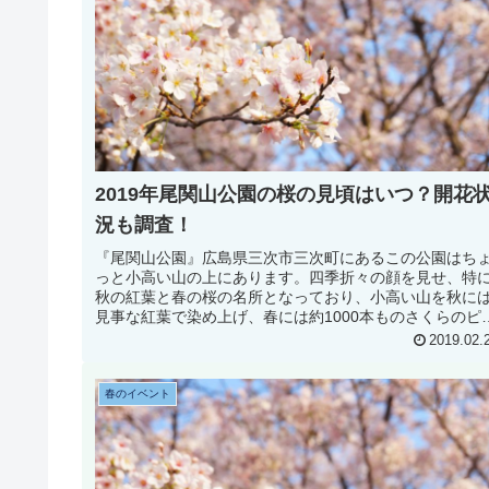
2019年尾関山公園の桜の見頃はいつ？開花
況も調査！
『尾関山公園』広島県三次市三次町にあるこの公園はち
っと小高い山の上にあります。四季折々の顔を見せ、特
秋の紅葉と春の桜の名所となっており、小高い山を秋に
見事な紅葉で染め上げ、春には約1000本ものさくらのピ
クで染めて春を演出してくれま...
2019.02.
春のイベント