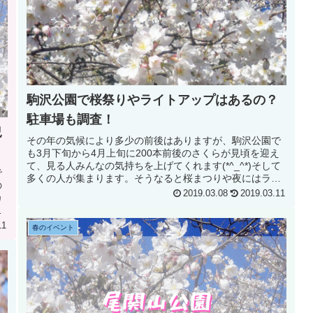
駒沢公園で桜祭りやライトアップはあるの？
駐車場も調査！
況
その年の気候により多少の前後はありますが、駒沢公園で
も3月下旬から4月上旬に200本前後のさくらが見頃を迎え
て、見る人みんなの気持ちを上げてくれます(*^_^*)そして
で
多くの人が集まります。そうなると桜まつりや夜にはライ
の
トアップなどされて、...
2019.03.08
2019.03.11
カ
し
11
春のイベント