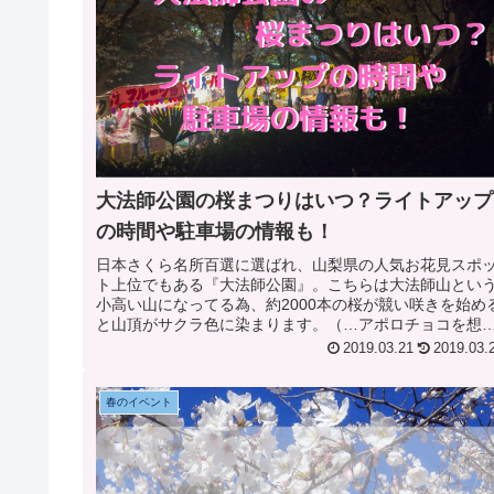
大法師公園の桜まつりはいつ？ライトアップ
の時間や駐車場の情報も！
日本さくら名所百選に選ばれ、山梨県の人気お花見スポ
ト上位でもある『大法師公園』。こちらは大法師山とい
小高い山になってる為、約2000本の桜が競い咲きを始め
と山頂がサクラ色に染まります。（…アポロチョコを想
してしまった）こちら『大法師...
2019.03.21
2019.03.
春のイベント