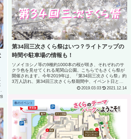
第34回三次さくら祭はいつ？ライトアップの
時間や駐車場の情報も！
状
ソメイヨシノ等の9種約1000本の桜が咲き、それぞれのサ
クラ色を見せてくれる尾関山公園。こちらでもさくら祭が
ょ
開催されます。今年2019年は、『第34回三次さくら祭』約
に
3万人訪れ、第34回三次さくら祭期間中、イベント日と町
は
中でまつりを盛り上げ...
2019.03.03
2021.12.14
ン
28
春のイベント