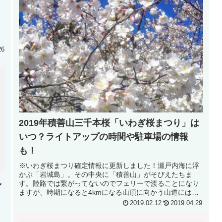
、
26
2019年積善山三千本桜「いわぎ桜まつり」は
いつ？ライトアップの時間や駐車場の情報
も！
※いわぎ桜まつり確定情報に更新しました！瀬戸内海に浮
かぶ「岩城島」。その中央に「積善山」がそびえたちま
見
す。陸路では繋がってないのでフェリーで渡ることになり
ますが、時期になると4kmになる山頂に向かう山道には三
千本にも及ぶ桜(今では四千本ある...
2019.02.12
2019.04.29
さ