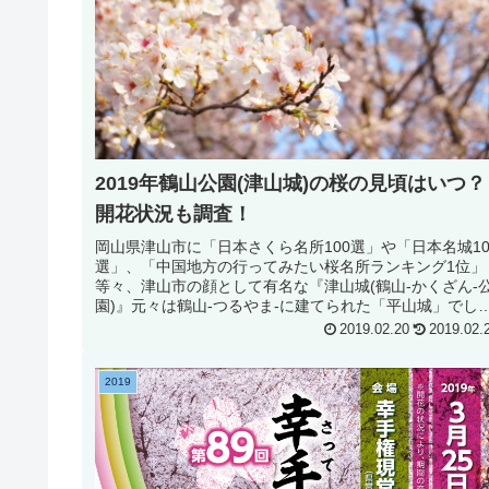
2019年鶴山公園(津山城)の桜の見頃はいつ？
開花状況も調査！
岡山県津山市に「日本さくら名所100選」や「日本名城10
選」、「中国地方の行ってみたい桜名所ランキング1位」
等々、津山市の顔として有名な『津山城(鶴山-かくざん-
園)』元々は鶴山-つるやま-に建てられた「平山城」でし
が、大人の事情によ...
2019.02.20
2019.02.
2019