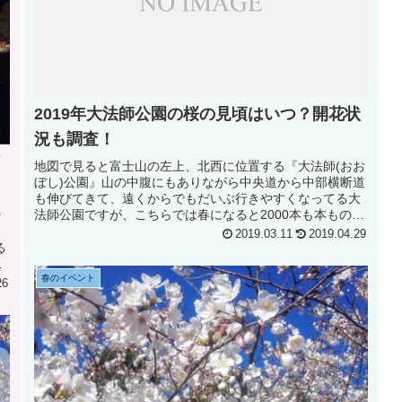
2019年大法師公園の桜の見頃はいつ？開花状
況も調査！
地図で見ると富士山の左上、北西に位置する『大法師(おお
ぼし)公園』山の中腹にもありながら中央道から中部横断道
も伸びてきて、遠くからでもだいぶ行きやすくなってる大
法師公園ですが、こちらでは春になると2000本も本もの桜
ッ
が咲き、桜とともに甲府盆...
う
2019.03.11
2019.04.29
る
像
春のイベント
26