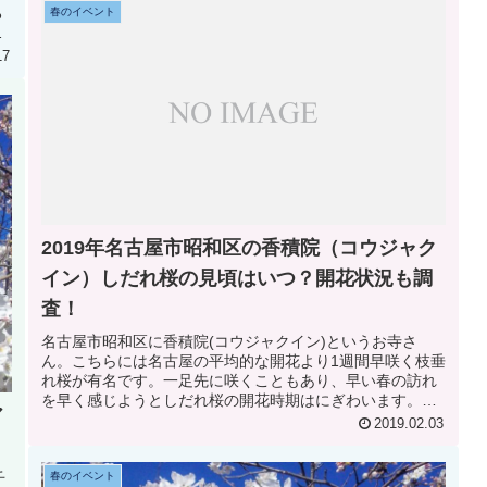
る
春のイベント
の
17
2019年名古屋市昭和区の香積院（コウジャク
イン）しだれ桜の見頃はいつ？開花状況も調
査！
名古屋市昭和区に香積院(コウジャクイン)というお寺さ
ん。こちらには名古屋の平均的な開花より1週間早咲く枝垂
れ桜が有名です。一足先に咲くこともあり、早い春の訪れ
を早く感じようとしだれ桜の開花時期はにぎわいます。そ
ア
んな名古屋市昭和区の香積院(コ...
2019.02.03
千
春のイベント