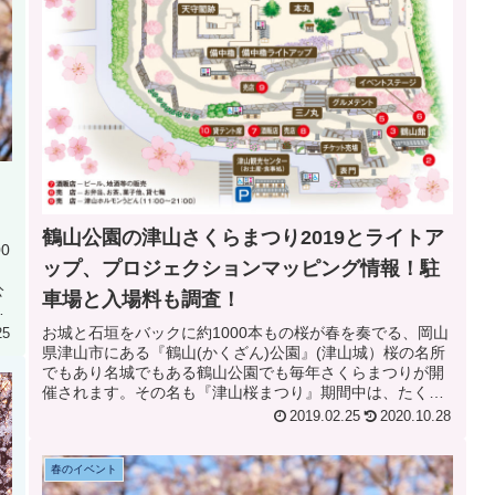
鶴山公園の津山さくらまつり2019とライトア
0
ップ、プロジェクションマッピング情報！駐
公
車場と入場料も調査！
た
お城と石垣をバックに約1000本もの桜が春を奏でる、岡山
25
県津山市にある『鶴山(かくざん)公園』(津山城）桜の名所
でもあり名城でもある鶴山公園でも毎年さくらまつりが開
催されます。その名も『津山桜まつり』期間中は、たくさ
んのイベントや数多くの出...
2019.02.25
2020.10.28
春のイベント