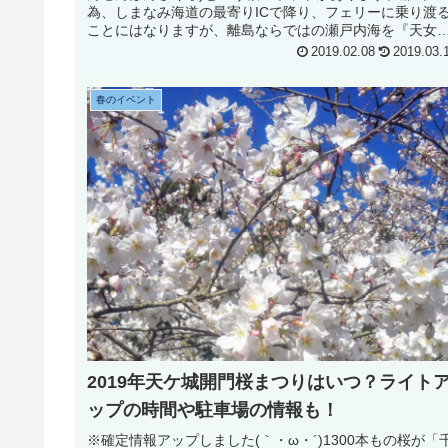
為、しまなみ海道の最寄りICで降り、フェリーに乗り渡
ことにはなりますが、離島ならではの瀬戸内海を『天女
羽衣』とも呼ばれる桜の絨毯と...
2019.02.08
2019.03.
春のイベント
2019年天ケ城開門桜まつりはいつ？ライト
ップの時間や駐車場の情報も！
※確定情報アップしました(｀・ω・´)1300本もの桜が「