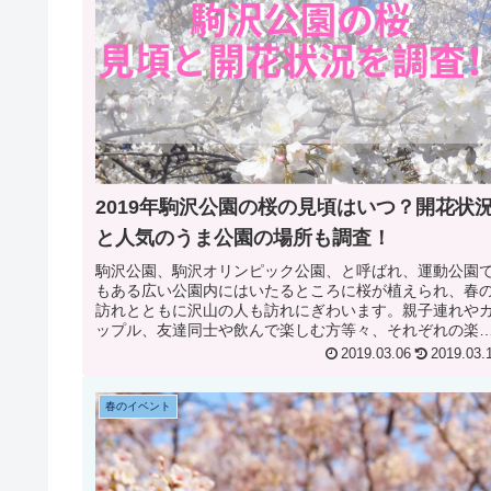
2019年駒沢公園の桜の見頃はいつ？開花状
と人気のうま公園の場所も調査！
駒沢公園、駒沢オリンピック公園、と呼ばれ、運動公園
もある広い公園内にはいたるところに桜が植えられ、春
訪れとともに沢山の人も訪れにぎわいます。親子連れや
ップル、友達同士や飲んで楽しむ方等々、それぞれの楽
み方がありますが運動公園らしく桜...
2019.03.06
2019.03.
春のイベント