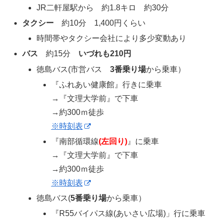
JR二軒屋駅から 約1.8キロ 約30分
タクシー
約10分 1,400円くらい
時間帯やタクシー会社により多少変動あり
バス
約15分
いづれも210円
徳島バス(市営バス
3番乗り場
から乗車）
『ふれあい健康館』行きに乗車
→『文理大学前』で下車
→約300ｍ徒歩
※時刻表
『南部循環線
(左回り)
』に乗車
→『文理大学前』で下車
→約300ｍ徒歩
※時刻表
徳島バス(
5番乗り場
から乗車）
『R55バイパス線(あいさい広場)」行に乗車