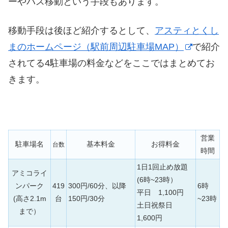
ーやバス移動という手段もあります。
移動手段は後ほど紹介するとして、
アスティとくし
まのホームページ（駅前周辺駐車場MAP）
で紹介
されてる4駐車場の料金などをここではまとめてお
きます。
営業
駐車場名
基本料金
お得料金
台数
時間
1日1回止め放題
アミコライ
(6時~23時）
ンパーク
419
300円/60分、以降
6時
平日 1,100円
(高さ2.1m
台
150円/30分
~23時
土日祝祭日
まで）
1,600円