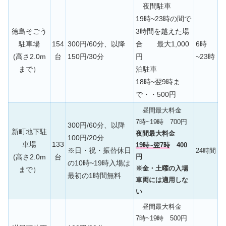
夜間駐車
19時~23時の間で
徳島そごう
3時間を越えた場
駐車場
154
300円/60分、以降
合 最大1,000
6時
(高さ2.0m
台
150円/30分
円
~23時
まで）
泊駐車
18時~翌9時ま
で・・500円
昼間最大料金
7時~19時 700円
300円/60分、以降
新町地下駐
夜間最大料金
100円/20分
車場
133
19時~翌7時
400
※日・祝・振替休日
24時間
(高さ2.0m
台
円
の10時~19時入場は
※金・土曜の入場
まで）
最初の1時間無料
車両には適用しな
い
昼間最大料金
7時~19時 500円