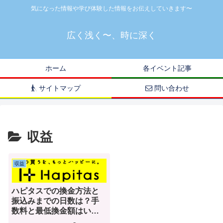
気になった情報や学び体験した情報をお伝えしていきます〜
広く浅く〜、時に深く
ホーム
各イベント記事
サイトマップ
問い合わせ
収益
収益
ハピタスでの換金方法と
振込みまでの日数は？手
数料と最低換金額はいく
ら？